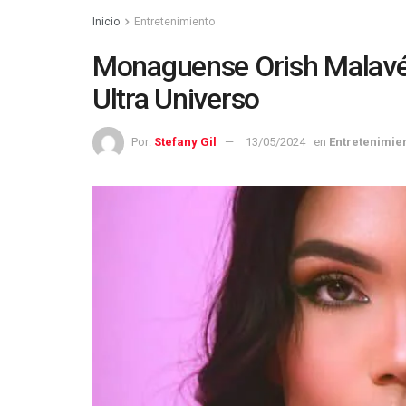
Inicio
Entretenimiento
Monaguense Orish Malavé 
Ultra Universo
Por:
Stefany Gil
13/05/2024
en
Entretenimie