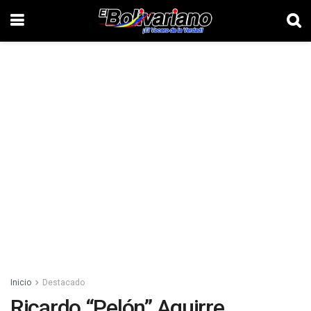
Inicio
Destacado
Ricardo “Pelón” Aguirre