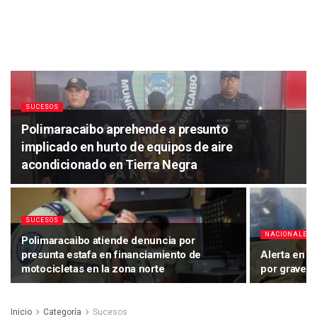
SUCESOS
Polimaracaibo aprehende a presunto
implicado en hurto de equipos de aire
acondicionado en Tierra Negra
SUCESOS
NACIONALES
Polimaracaibo atiende denuncia por
presunta estafa en financiamiento de
Alerta en M
motocicletas en la zona norte
por grave ri
Inicio
Categoría
Sucesos