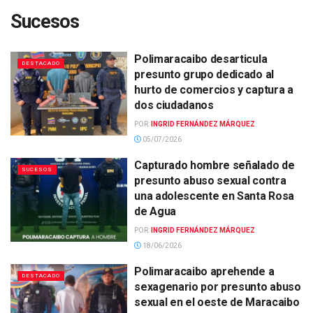
Sucesos
Polimaracaibo desarticula
DESTACADO
presunto grupo dedicado al
hurto de comercios y captura a
dos ciudadanos
POR:
INGRID FERNÁNDEZ MÁRQUEZ
05/07/2026
Capturado hombre señalado de
SUCESOS
presunto abuso sexual contra
una adolescente en Santa Rosa
de Agua
POR:
INGRID FERNÁNDEZ MÁRQUEZ
18/06/2026
Polimaracaibo aprehende a
DESTACADO
sexagenario por presunto abuso
sexual en el oeste de Maracaibo