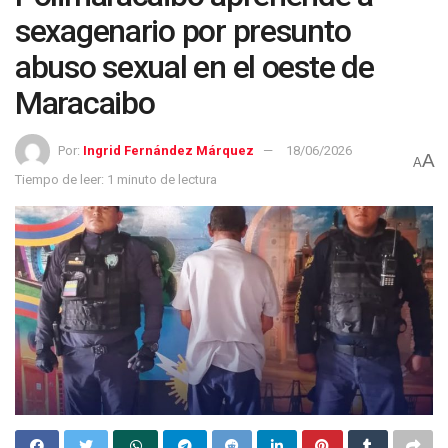
sexagenario por presunto
abuso sexual en el oeste de
Maracaibo
Por:
Ingrid Fernández Márquez
18/06/2026
A
A
Tiempo de leer: 1 minuto de lectura