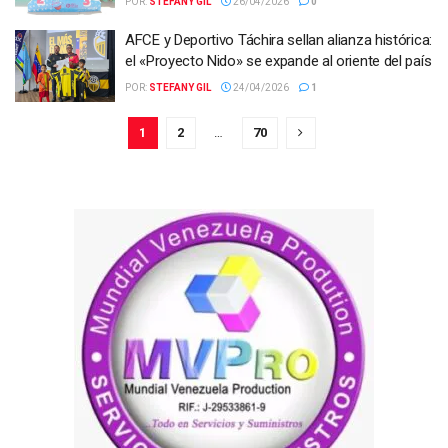
POR:
STEFANY GIL
26/04/2026
0
AFCE y Deportivo Táchira sellan alianza histórica:
el «Proyecto Nido» se expande al oriente del país
POR:
STEFANY GIL
24/04/2026
1
1
2
…
70