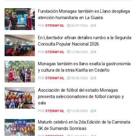
Fundación Monagas también es Llano despliega
atención humanitaria en La Guaira
POR:
STEFANY GIL
28/07/2026
0
En Libertador afinan detalles rumbo a la Segunda
Consulta Popular Nacional 2026
POR:
STEFANY GIL
12/06/2026
0
Monagas también es llano exalta la gastronomía
y cultura de la etnia Kariña en Cedeño
POR:
STEFANY GIL
18/05/2026
0
Asociación de fútbol del estado Monagas
presenta seleccionadores de fútbol campo y
sala
POR:
STEFANY GIL
13/05/2026
0
Maturín celebró en la 2da Edición de la Caminata
5K de Sumando Sonrisas