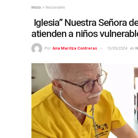
Inicio
Nacionales
Iglesia” Nuestra Señora de
atienden a niños vulnerab
Por:
Ana Maritza Contreras
13/05/2024
en
N