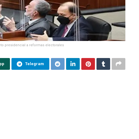
to presidencial a reformas electorales
pp
Telegram