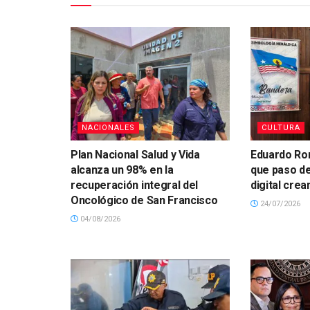
NACIONALES
CULTURA
Plan Nacional Salud y Vida
Eduardo Ron
alcanza un 98% en la
que paso de
recuperación integral del
digital cre
Oncológico de San Francisco
24/07/2026
04/08/2026