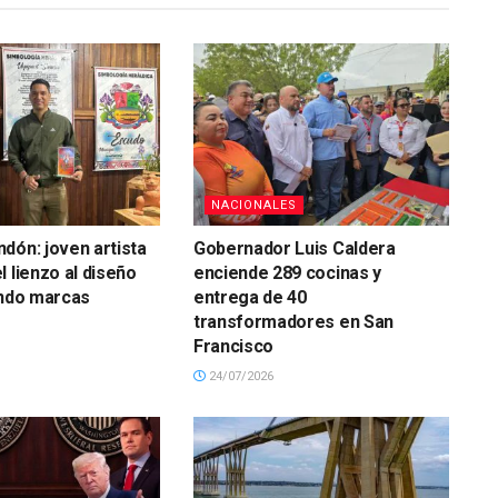
NACIONALES
dón: joven artista
Gobernador Luis Caldera
l lienzo al diseño
enciende 289 cocinas y
ando marcas
entrega de 40
transformadores en San
Francisco
24/07/2026