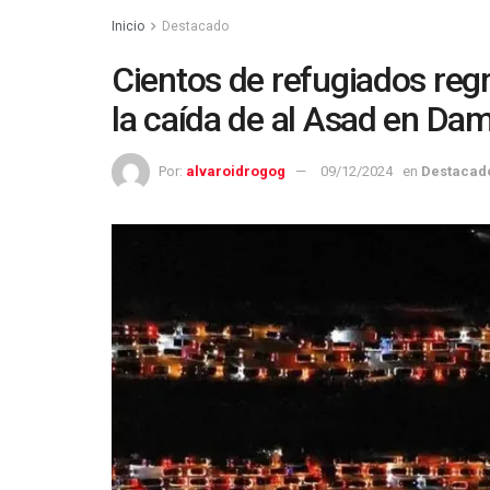
Inicio
Destacado
Cientos de refugiados regr
la caída de al Asad en Da
Por:
alvaroidrogog
09/12/2024
en
Destacad