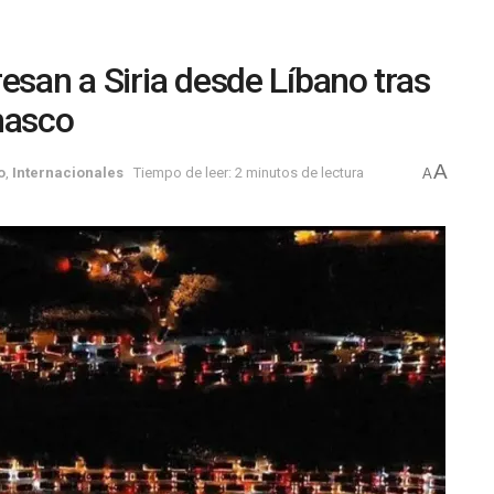
esan a Siria desde Líbano tras
masco
A
o
,
Internacionales
Tiempo de leer: 2 minutos de lectura
A