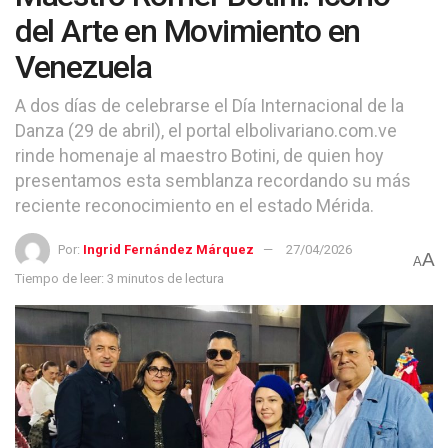
del Arte en Movimiento en
Venezuela
A dos días de celebrarse el Día Internacional de la
Danza (29 de abril), el portal elbolivariano.com.ve
rinde homenaje al maestro Botini, de quien hoy
presentamos esta semblanza recordando su más
reciente reconocimiento en el estado Mérida.
Por:
Ingrid Fernández Márquez
27/04/2026
A
A
Tiempo de leer: 3 minutos de lectura