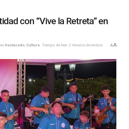
idad con “Vive la Retreta” en
A
en
Destacado
,
Cultura
Tiempo de leer: 2 minutos de lectura
A