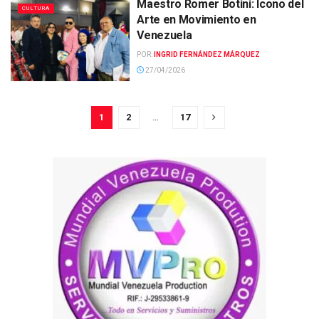
Maestro Romer Botini: Icono del
CULTURA
Arte en Movimiento en
Venezuela
POR:
INGRID FERNÁNDEZ MÁRQUEZ
27/04/2026
1
2
…
17