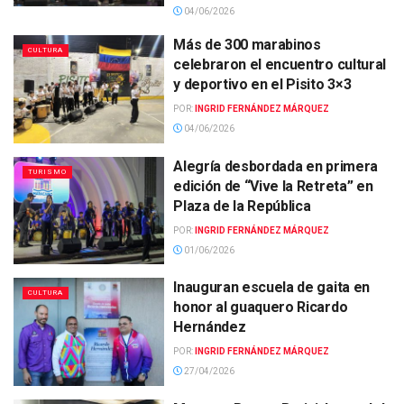
04/06/2026
Más de 300 marabinos
CULTURA
celebraron el encuentro cultural
y deportivo en el Pisito 3×3
POR:
INGRID FERNÁNDEZ MÁRQUEZ
04/06/2026
Alegría desbordada ‎en primera
TURISMO
edición de “Vive la Retreta” en
Plaza de la República
POR:
INGRID FERNÁNDEZ MÁRQUEZ
01/06/2026
Inauguran escuela de gaita en
CULTURA
honor al guaquero Ricardo
Hernández
POR:
INGRID FERNÁNDEZ MÁRQUEZ
27/04/2026