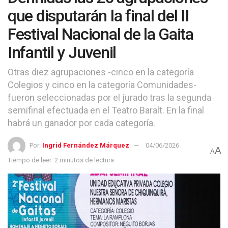
que disputarán la final del II
Festival Nacional de la Gaita
Infantil y Juvenil
Otras diez agrupaciones -cinco en la categoría
Colegios y cinco en la categoría Comunidades-
fueron seleccionadas por el jurado tras la segunda
semifinal efectuada en el Teatro Baralt. En la final
habrá un ganador por cada categoría.
Por:
Ingrid Fernández Márquez
04/06/2026
A
A
Tiempo de leer: 2 minutos de lectura