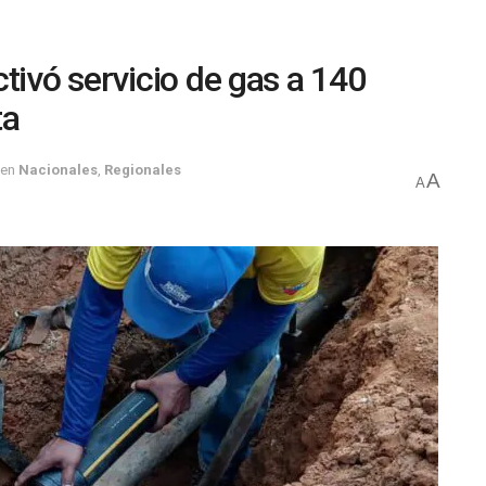
tivó servicio de gas a 140
ta
en
Nacionales
,
Regionales
A
A