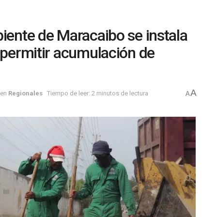
biente de Maracaibo se instala
 permitir acumulación de
A
en
Regionales
Tiempo de leer: 2 minutos de lectura
A