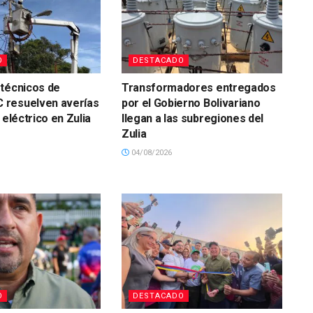
O
DESTACADO
técnicos de
Transformadores entregados
resuelven averías
por el Gobierno Bolivariano
 eléctrico en Zulia
llegan a las subregiones del
Zulia
04/08/2026
O
DESTACADO