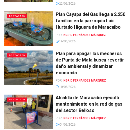
22/06/2026
Plan Cayapa del Gas llega a 2.250
DESTACADO
familias en la parroquia Luis
Hurtado Higuera de Maracaibo
POR:
INGRID FERNÁNDEZ MÁRQUEZ
16/06/2026
Plan para apagar los mecheros
DESTACADO
de Punta de Mata busca revertir
daño ambiental y dinamizar
economía
POR:
INGRID FERNÁNDEZ MÁRQUEZ
10/06/2026
Alcaldía de Maracaibo ejecutó
DESTACADO
mantenimiento en la red de gas
del sector Belloso
POR:
INGRID FERNÁNDEZ MÁRQUEZ
04/06/2026