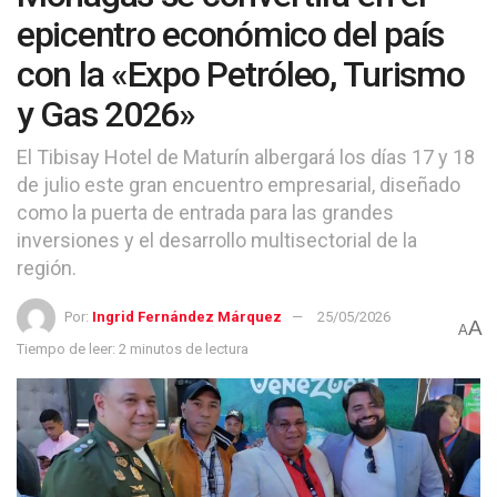
epicentro económico del país
con la «Expo Petróleo, Turismo
y Gas 2026»
El Tibisay Hotel de Maturín albergará los días 17 y 18
de julio este gran encuentro empresarial, diseñado
como la puerta de entrada para las grandes
inversiones y el desarrollo multisectorial de la
región.
Por:
Ingrid Fernández Márquez
25/05/2026
A
A
Tiempo de leer: 2 minutos de lectura