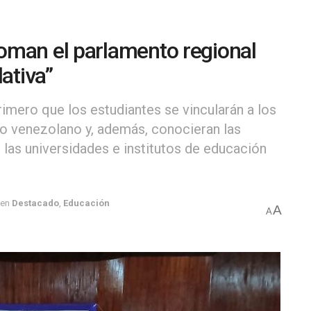
oman el parlamento regional
ativa”
rimero que los estudiantes se vincularán a los
ico venezolano y, además, conocieran las
las universidades e institutos de educación
en
Destacado
,
Educación
A
A