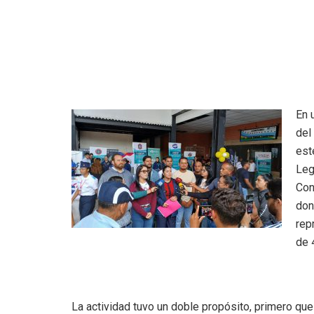
En 
del
est
Leg
Con
don
rep
de 
La actividad tuvo un doble propósito, primero que