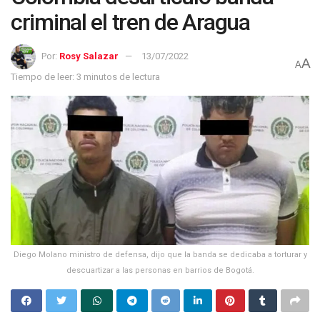
criminal el tren de Aragua
Por:
Rosy Salazar
13/07/2022
A
A
Tiempo de leer: 3 minutos de lectura
Diego Molano ministro de defensa, dijo que la banda se dedicaba a torturar y
descuartizar a las personas en barrios de Bogotá.