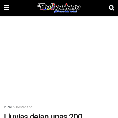
Inicio
Destacado
Lluvias dejan unas 200