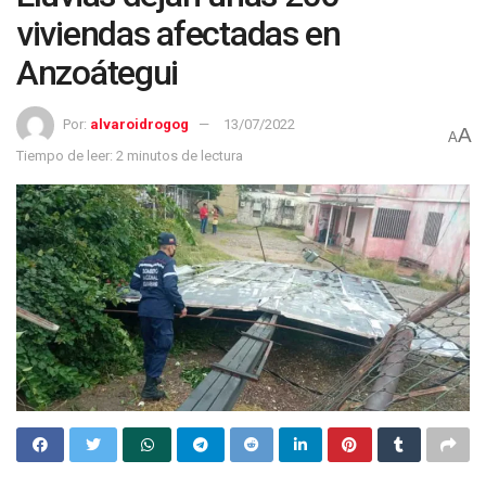
viviendas afectadas en
Anzoátegui
Por:
alvaroidrogog
13/07/2022
A
A
Tiempo de leer: 2 minutos de lectura