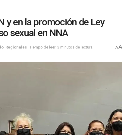
N y en la promoción de Ley
uso sexual en NNA
A
do
,
Regionales
Tiempo de leer: 3 minutos de lectura
A