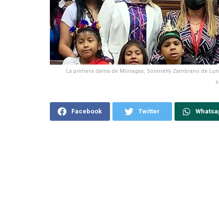
La primera dama de Monagas, Sorenelly Zambrano de Luna, 
a
Facebook
Twitter
Whatsa