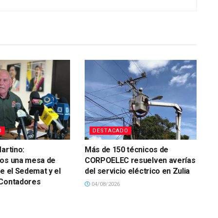
O
DESTACADO
artino:
Más de 150 técnicos de
mos una mesa de
CORPOELEC resuelven averías
re el Sedemat y el
del servicio eléctrico en Zulia
 Contadores
04/08/2026