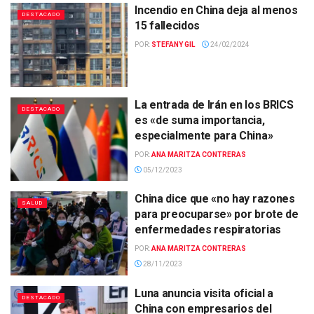
Incendio en China deja al menos
DESTACADO
15 fallecidos
POR:
STEFANY GIL
24/02/2024
La entrada de Irán en los BRICS
DESTACADO
es «de suma importancia,
especialmente para China»
POR:
ANA MARITZA CONTRERAS
05/12/2023
China dice que «no hay razones
SALUD
para preocuparse» por brote de
enfermedades respiratorias
POR:
ANA MARITZA CONTRERAS
28/11/2023
Luna anuncia visita oficial a
DESTACADO
China con empresarios del