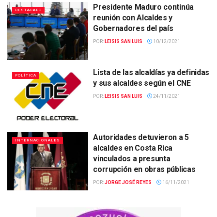
Presidente Maduro continúa
DESTACADO
reunión con Alcaldes y
Gobernadores del país
POR:
LEISIS SAN LUIS
10/12/2021
Lista de las alcaldías ya definidas
POLÍTICA
y sus alcaldes según el CNE
POR:
LEISIS SAN LUIS
24/11/2021
Autoridades detuvieron a 5
INTERNACIONALES
alcaldes en Costa Rica
vinculados a presunta
corrupción en obras públicas
POR:
JORGE JOSÉ REYES
16/11/2021