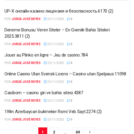
UP-X онлайн казино лицензия и безопасность.6170 (2)
POR:
JORGE JOSÉ REYES
23/11/2025
0
Deneme Bonusu Veren Siteler – En Gvenilir Bahis Siteleri
2025.3811 (2)
POR:
JORGE JOSÉ REYES
23/11/2025
0
Jouer au Plinko en ligne – Jeu de casino.784
POR:
JORGE JOSÉ REYES
23/11/2025
0
Online Casino Utan Svensk Licens – Casino utan Spelpaus.11098
POR:
JORGE JOSÉ REYES
23/11/2025
0
Casibom – casino giri ve bahis sitesi.4387
POR:
JORGE JOSÉ REYES
23/11/2025
0
1Win Azerbaycan bukmeker Rsmi Veb Sayt.2274 (2)
POR:
JORGE JOSÉ REYES
23/11/2025
0
1
2
…
69