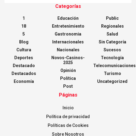
Categorías
1
Educación
Public
18
Entretenimiento
Regionales
5
Gastronomia
Salud
Blog
Internacionales
Sin Categoría
Cultura
Nacionales
Sucesos
Deportes
Novos-Casinos-
Tecnología
2025
Destacado
Telecomunicaciones
Opinión
Destacados
Turismo
Política
Economía
Uncategorized
Post
Páginas
Inicio
Política de privacidad
Políticas de Cookies
Sobre Nosotros