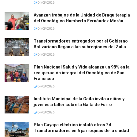
04/08/2026
Avanzan trabajos de la Unidad de Braquiterapia
del Oncológico Humberto Fernández Morán
04/08/2026
Transformadores entregados por el Gobierno
Bolivariano llegan a las subregiones del Zulia
04/08/2026
Plan Nacional Salud y Vida alcanza un 98% en la
recuperación integral del Oncológico de San
Francisco
04/08/2026
Instituto Municipal de la Gaita invita a niños y
jóvenes a taller sobre la Gaita de Furro
04/08/2026
Plan Cayapa eléctrico instaló otros 24
Transformadores en 6 parroquias de la ciudad