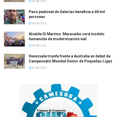
04/08/2026
Paso peatonal de Galerías beneficia a 60 mil
personas
04/08/2026
Alcalde Di Martino: Maracaibo será modelo
humanista de modernización vial
04/08/2026
Venezuela triunfa frente a Australia en debut de
Campeonato Mundial Senior de Pequeñas Ligas
01/08/2026