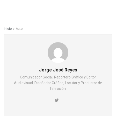
Inicio
Autor
Jorge José Reyes
Comunicador Social, Reportero Gráfico y Editor
Audiovisual, Diseñador Gráfico, Locutor y Productor de
Televisión.