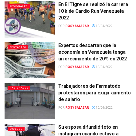
En El Tigre se realizó la carrera
REGIONALES
10 k de Cardio Run Venezuela
2022
POR:
ROSY SALAZAR
10/04/2022
Expertos descartan que la
DESTACADO
economía en Venezuela tenga
un crecimiento de 20% en 2022
POR:
ROSY SALAZAR
10/04/2022
Trabajadores de Farmatodo
NACIONALES
protestaron para exigir aumento
de salario
POR:
ROSY SALAZAR
10/04/2022
Su esposa difundió foto en
SUCESOS
instagram cuando estuvo a