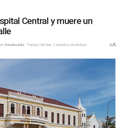
spital Central y muere un
lle
A
en
Destacado
Tiempo de leer: 2 minutos de lectura
A