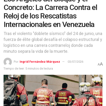
Concreto: La Carrera Contra el
Reloj de los Rescatistas
Internacionales en Venezuela
Tras el violento "doblete sísmico" del 24 de junio, una
fuerza de élite global desafía el colapso estructural y
logístico en una carrera contrarreloj donde cada
minuto separa la vida de la muerte.
Por:
Ingrid Fernández Márquez
03/07/2026
A
A
Tiempo de leer: 5 minutos de lectura