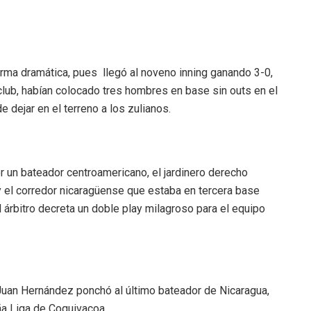
orma dramática, pues llegó al noveno inning ganando 3-0,
lub, habían colocado tres hombres en base sin outs en el
e dejar en el terreno a los zulianos.
or un bateador centroamericano, el jardinero derecho
y el corredor nicaragüense que estaba en tercera base
el árbitro decreta un doble play milagroso para el equipo
 Juan Hernández ponchó al último bateador de Nicaragua,
ña Liga de Coquivacoa.