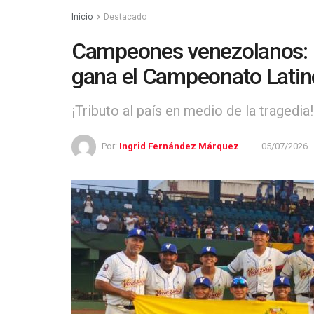
Inicio
Destacado
Campeones venezolanos: 
gana el Campeonato Latin
¡Tributo al país en medio de la tragedia!
Por:
Ingrid Fernández Márquez
05/07/2026