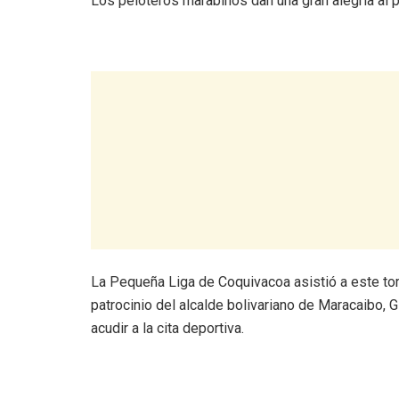
Los peloteros marabinos dan una gran alegría al p
La Pequeña Liga de Coquivacoa asistió a este tor
patrocinio del alcalde bolivariano de Maracaibo, 
acudir a la cita deportiva.