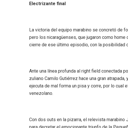
Electrizante final
La victoria del equipo marabino se concretó de f
pero los nicaragüenses, que jugaron como home c
cierre de ese último episodio, con la posibilidad d
Ante una línea profunda al right field conectada p
zuliano Camilo Gutiérrez hace una gran atrapada, 
ejecuta de mal forma un pisa y corre, por lo cual 
venezolano.
Con dos outs en la pizarra, el relevista marabino
para decretar el emocionante triunfo de la Peque