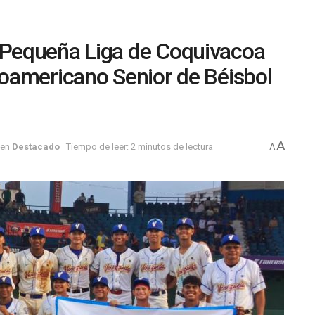
Pequeña Liga de Coquivacoa
oamericano Senior de Béisbol
A
en
Destacado
Tiempo de leer: 2 minutos de lectura
A