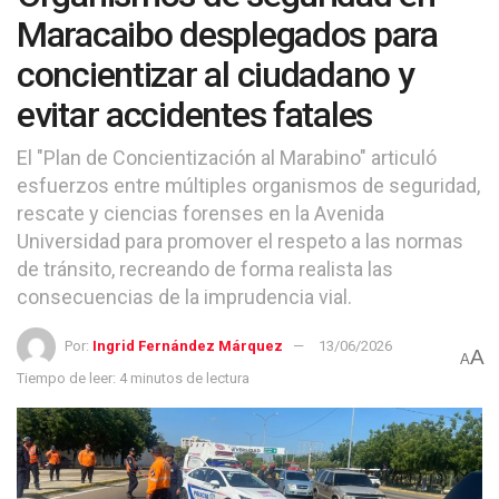
Maracaibo desplegados para
concientizar al ciudadano y
evitar accidentes fatales
El "Plan de Concientización al Marabino" articuló
esfuerzos entre múltiples organismos de seguridad,
rescate y ciencias forenses en la Avenida
Universidad para promover el respeto a las normas
de tránsito, recreando de forma realista las
consecuencias de la imprudencia vial.
Por:
Ingrid Fernández Márquez
13/06/2026
A
A
Tiempo de leer: 4 minutos de lectura