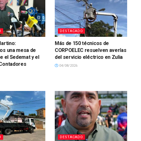
O
DESTACADO
artino:
Más de 150 técnicos de
mos una mesa de
CORPOELEC resuelven averías
re el Sedemat y el
del servicio eléctrico en Zulia
 Contadores
04/08/2026
O
DESTACADO