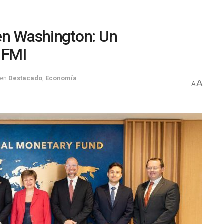
en Washington: Un
 FMI
en
Destacado
,
Economía
A
A