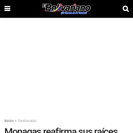
Inicio
Destacado
Monagas reafirma sus raíces