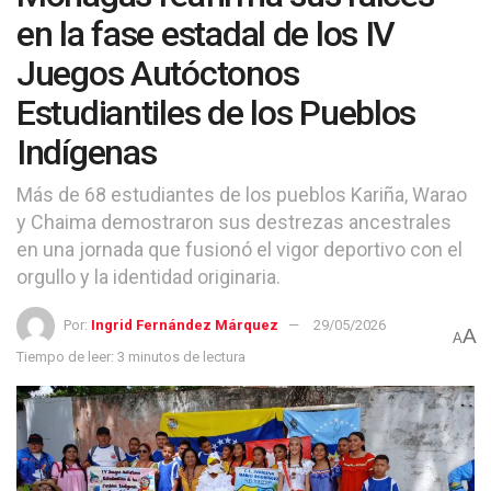
en la fase estadal de los IV
Juegos Autóctonos
Estudiantiles de los Pueblos
Indígenas
Más de 68 estudiantes de los pueblos Kariña, Warao
y Chaima demostraron sus destrezas ancestrales
en una jornada que fusionó el vigor deportivo con el
orgullo y la identidad originaria.
Por:
Ingrid Fernández Márquez
29/05/2026
A
A
Tiempo de leer: 3 minutos de lectura