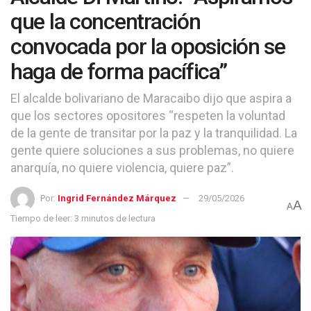
que la concentración
convocada por la oposición se
haga de forma pacífica”
El alcalde bolivariano de Maracaibo dijo que aspira a
que los sectores opositores “respeten la voluntad
de la gente de transitar por la paz y la tranquilidad. La
gente quiere soluciones a sus problemas, no quiere
anarquía, no quiere violencia, quiere paz”.
Por:
Ingrid Fernández Márquez
29/05/2026
A
A
Tiempo de leer: 3 minutos de lectura