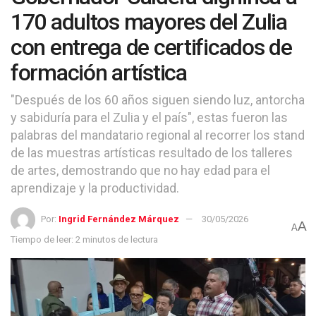
170 adultos mayores del Zulia
con entrega de certificados de
formación artística
"Después de los 60 años siguen siendo luz, antorcha
y sabiduría para el Zulia y el país", estas fueron las
palabras del mandatario regional al recorrer los stand
de las muestras artísticas resultado de los talleres
de artes, demostrando que no hay edad para el
aprendizaje y la productividad.
Por:
Ingrid Fernández Márquez
30/05/2026
A
A
Tiempo de leer: 2 minutos de lectura