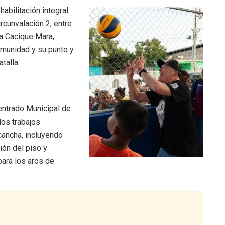
habilitación integral
rcunvalación 2, entre
ia Cacique Mara,
omunidad y su punto y
talla.
entrado Municipal de
los trabajos
cancha, incluyendo
ión del piso y
ara los aros de