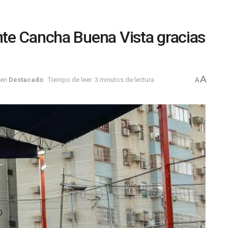
nte Cancha Buena Vista gracias
A
en
Destacado
Tiempo de leer: 3 minutos de lectura
A