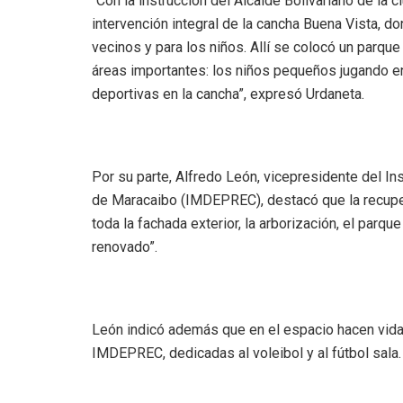
‎“Con la instrucción del Alcalde Bolivariano de la
intervención integral de la cancha Buena Vista, 
vecinos y para los niños. Allí se colocó un parqu
áreas importantes: los niños pequeños jugando e
deportivas en la cancha”, expresó Urdaneta.
‎Por su parte, Alfredo León, vicepresidente del In
de Maracaibo (IMDEPREC), destacó que la recuperac
toda la fachada exterior, la arborización, el parq
renovado”.
‎León indicó además que en el espacio hacen vid
IMDEPREC, dedicadas al voleibol y al fútbol sala.