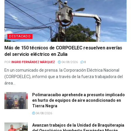
DESTACADO
Más de 150 técnicos de CORPOELEC resuelven averías
del servicio eléctrico en Zulia
POR:
INGRID FERNÁNDEZ MÁRQUEZ
04/08/2026
0
En un comunicado de prensa. la Corporación Eléctrica Nacional
(CORPOELEC), informó que a través de la fuerza trabajadora del
área...
Polimaracaibo aprehende a presunto implicado
en hurto de equipos de aire acondicionado en
Tierra Negra
04/08/2026
Avanzan trabajos de la Unidad de Braquiterapia
del Oncológico Humberto Fernández Morán