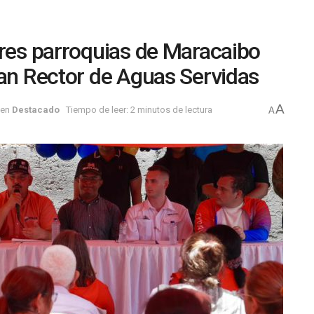
tres parroquias de Maracaibo
lan Rector de Aguas Servidas
A
en
Destacado
Tiempo de leer: 2 minutos de lectura
A