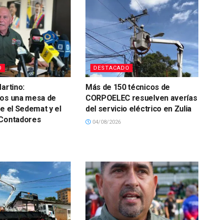
O
DESTACADO
artino:
Más de 150 técnicos de
mos una mesa de
CORPOELEC resuelven averías
re el Sedemat y el
del servicio eléctrico en Zulia
 Contadores
04/08/2026