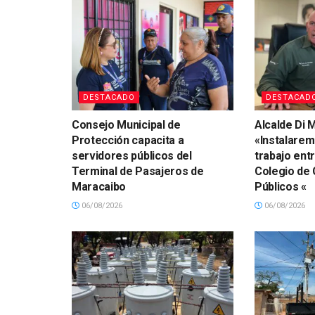
DESTACADO
DESTACAD
Consejo Municipal de
Alcalde Di M
Protección capacita a
«Instalare
servidores públicos del
trabajo ent
Terminal de Pasajeros de
Colegio de
Maracaibo
Públicos «
06/08/2026
06/08/2026