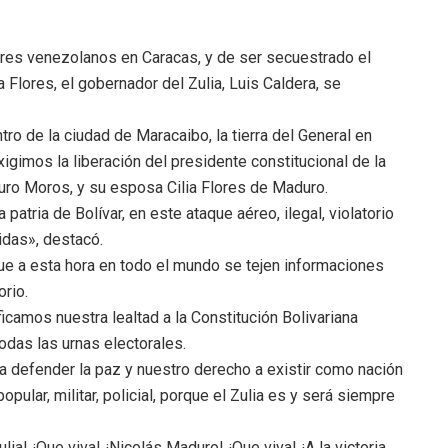
ares venezolanos en Caracas, y de ser secuestrado el
 Flores, el gobernador del Zulia, Luis Caldera, se
tro de la ciudad de Maracaibo, la tierra del General en
gimos la liberación del presidente constitucional de la
uro Moros, y su esposa Cilia Flores de Maduro.
patria de Bolívar, en este ataque aéreo, ilegal, violatorio
das», destacó.
que a esta hora en todo el mundo se tejen informaciones
orio.
icamos nuestra lealtad a la Constitución Bolivariana
das las urnas electorales.
a defender la paz y nuestro derecho a existir como nación
opular, militar, policial, porque el Zulia es y será siempre
Zulia! ¡Que viva! ¡Nicolás Maduro! ¡Que viva! ¡A la victoria