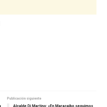
Publicación siguiente
a
Alcalde Di Martino: «En Maracaibo seguimos