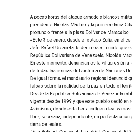
A pocas horas del ataque armado a blancos milit
presidente Nicolás Maduro y la primera dama Cilia
pronunció frente a la plaza Bolívar de Maracaibo.
«Este 3 de enero, desde el estado Zulia, en el cen
Jefe Rafael Urdaneta, le decimos al mundo que exi
República Bolivariana de Venezuela, Nicolás Mad
En este momento, denunciamos la vil agresión a la 
de todas las normas del sistema de Naciones Uni
De igual forma, el mandatario regional denunció 
falsas sobre la realidad de la paz en todo el territ
Desde la República Bolivariana de Venezuela ratif
vigente desde 1999 y que este pueblo cedió en to
Asimismo, desde esta tierra indígena leal vamos 
libre, soberana, independiente, en perfecta unión p
tierra de leales.
¡Viva Bolívar! ¡Que viva! ¡La patria! ¡Que viva! ¡El 