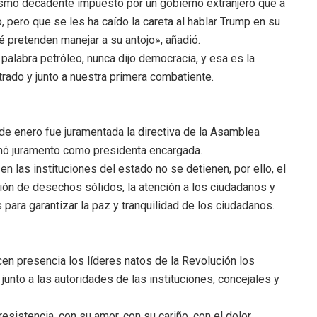
alismo decadente impuesto por un gobierno extranjero que a
, pero que se les ha caído la careta al hablar Trump en su
é pretenden manejar a su antojo», añadió.
alabra petróleo, nunca dijo democracia, y esa es la
rado y junto a nuestra primera combatiente.
 de enero fue juramentada la directiva de la Asamblea
omó juramento como presidenta encargada.
 en las instituciones del estado no se detienen, por ello, el
ón de desechos sólidos, la atención a los ciudadanos y
 para garantizar la paz y tranquilidad de los ciudadanos.
acen presencia los líderes natos de la Revolución los
nto a las autoridades de las instituciones, concejales y
sistencia, con su amor, con su cariño, con el dolor,