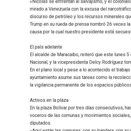
«Nicolás se enfrentan al salvajismo, y el coloni
mirado a Venezuela con la excusa del narcotráfico
discurso de petróleo y los recursos minerales qu
Trump en su rueda de prensa nombró 26 veces la p
causa por la cual nuestro presidente está secuest
El país adelante
El alcalde de Maracaibo, reiteró que este lunes 5
Nacional, y la vicepresidenta Delcy Rodríguez t
En el plano local y pese a lo acontecido el trabajo
ayuntamiento asume sus tareas como la recolecci
la vigilancia permanente de los espacios públicos
Activos en la plaza
En la plaza Bolívar por tres días consecutivos, h
voceros de las comunas y movimientos sociales, ju
diputados.
«Aquí están las comunas, con su bandera, con su re