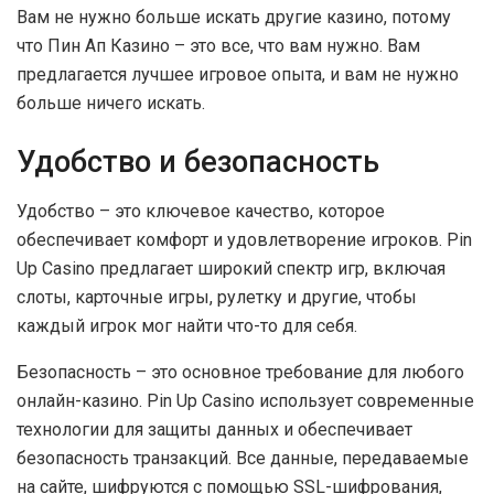
Вам не нужно больше искать другие казино, потому
что Пин Ап Казино – это все, что вам нужно. Вам
предлагается лучшее игровое опыта, и вам не нужно
больше ничего искать.
Удобство и безопасность
Удобство – это ключевое качество, которое
обеспечивает комфорт и удовлетворение игроков. Pin
Up Casino предлагает широкий спектр игр, включая
слоты, карточные игры, рулетку и другие, чтобы
каждый игрок мог найти что-то для себя.
Безопасность – это основное требование для любого
онлайн-казино. Pin Up Casino использует современные
технологии для защиты данных и обеспечивает
безопасность транзакций. Все данные, передаваемые
на сайте, шифруются с помощью SSL-шифрования,