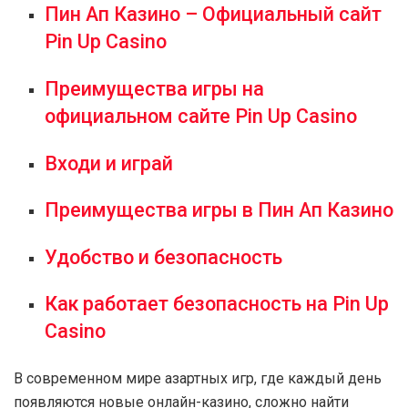
Пин Ап Казино – Официальный сайт
Pin Up Casino
Преимущества игры на
официальном сайте Pin Up Casino
Входи и играй
Преимущества игры в Пин Ап Казино
Удобство и безопасность
Как работает безопасность на Pin Up
Casino
В современном мире азартных игр, где каждый день
появляются новые онлайн-казино, сложно найти