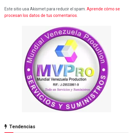
Este sitio usa Akismet para reducir el spam.
Aprende cómo se
procesan los datos de tus comentarios.
Tendencias