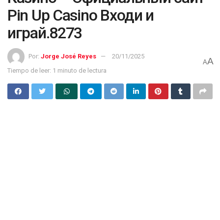
Pin Up Casino Входи и
играй.8273
Por:
Jorge José Reyes
20/11/2025
A
A
Tiempo de leer: 1 minuto de lectura