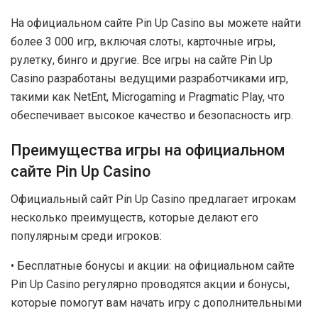
На официальном сайте Pin Up Casino вы можете найти
более 3 000 игр, включая слоты, карточные игры,
рулетку, бинго и другие. Все игры на сайте Pin Up
Casino разработаны ведущими разработчиками игр,
такими как NetEnt, Microgaming и Pragmatic Play, что
обеспечивает высокое качество и безопасность игр.
Преимущества игры на официальном
сайте Pin Up Casino
Официальный сайт Pin Up Casino предлагает игрокам
несколько преимуществ, которые делают его
популярным среди игроков:
• Бесплатные бонусы и акции: на официальном сайте
Pin Up Casino регулярно проводятся акции и бонусы,
которые помогут вам начать игру с дополнительными