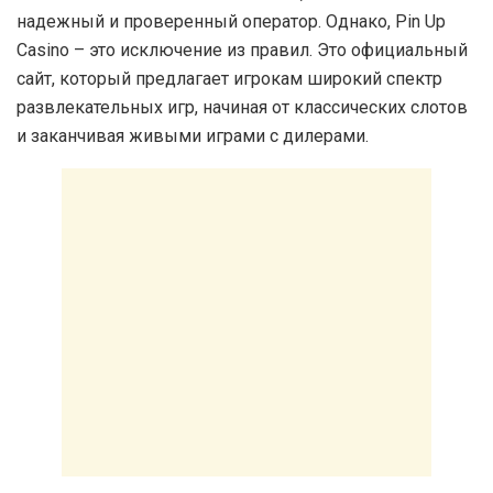
надежный и проверенный оператор. Однако, Pin Up
Casino – это исключение из правил. Это официальный
сайт, который предлагает игрокам широкий спектр
развлекательных игр, начиная от классических слотов
и заканчивая живыми играми с дилерами.