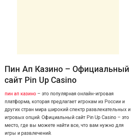
Пин Ап Казино – Официальный
сайт Pin Up Casino
пин ап казино
– это популярная онлайн-игровая
платформа, которая предлагает игрокам из России и
других стран мира широкий спектр развлекательных и
игровых опций. Официальный сайт Pin Up Casino – это
место, где вы можете найти все, что вам нужно для
игры и развлечений.