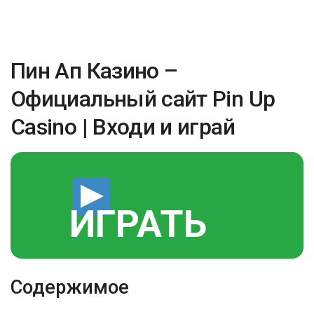
Пин Ап Казино –
Официальный сайт Pin Up
Casino | Входи и играй
ИГРАТЬ
Содержимое