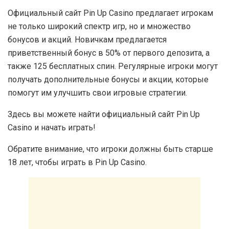
Официальный сайт Pin Up Casino предлагает игрокам
не только широкий спектр игр, но и множество
бонусов и акций. Новичкам предлагается
приветственный бонус в 50% от первого депозита, а
также 125 бесплатных спин. Регулярные игроки могут
получать дополнительные бонусы и акции, которые
помогут им улучшить свои игровые стратегии.
Здесь вы можете найти официальный сайт Pin Up
Casino и начать играть!
Обратите внимание, что игроки должны быть старше
18 лет, чтобы играть в Pin Up Casino.