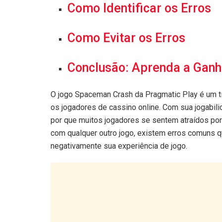
Como Identificar os Erros
Como Evitar os Erros
Conclusão: Aprenda a Gan
O jogo Spaceman Crash da Pragmatic Play é um tí
os jogadores de cassino online. Com sua jogabilid
por que muitos jogadores se sentem atraídos por 
com qualquer outro jogo, existem erros comuns 
negativamente sua experiência de jogo.