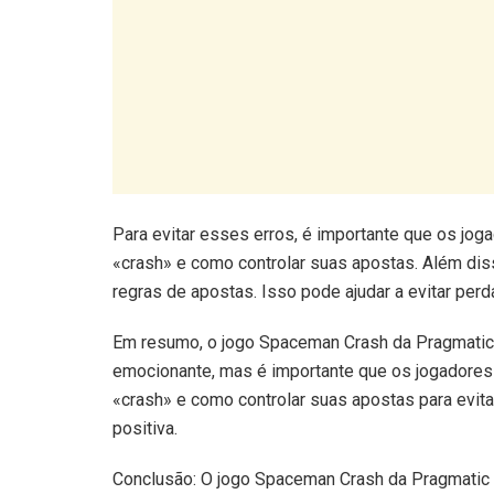
Para evitar esses erros, é importante que os j
«crash» e como controlar suas apostas. Além diss
regras de apostas. Isso pode ajudar a evitar perda
Em resumo, o jogo Spaceman Crash da Pragmatic P
emocionante, mas é importante que os jogador
«crash» e como controlar suas apostas para evita
positiva.
Conclusão: O jogo Spaceman Crash da Pragmatic Pl