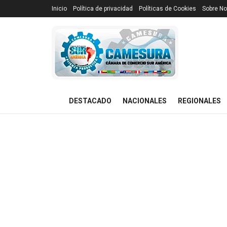
Inicio
Política de privacidad
Políticas de Cookies
Sobre No
DESTACADO
NACIONALES
REGIONALES