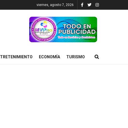
viernes, agosto 7, 2026
TRETENIMIENTO
ECONOMÍA
TURISMO