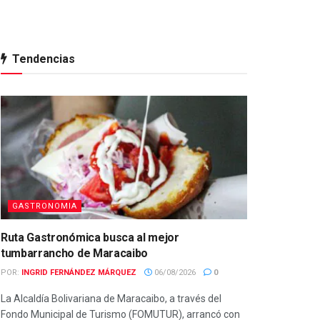
Tendencias
GASTRONOMIA
Ruta Gastronómica busca al mejor
tumbarrancho de Maracaibo
POR:
INGRID FERNÁNDEZ MÁRQUEZ
06/08/2026
0
La Alcaldía Bolivariana de Maracaibo, a través del
Fondo Municipal de Turismo (FOMUTUR), arrancó con