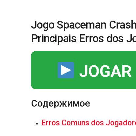
Jogo Spaceman Crash 
Principais Erros dos 
JOGAR
Содержимое
Erros Comuns dos Jogador