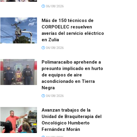
06/08/2026
Más de 150 técnicos de
CORPOELEC resuelven
averías del servicio eléctrico
en Zulia
04/08/2026
Polimaracaibo aprehende a
presunto implicado en hurto
de equipos de aire
acondicionado en Tierra
Negra
04/08/2026
Avanzan trabajos de la
Unidad de Braquiterapia del
Oncológico Humberto
Fernández Morán