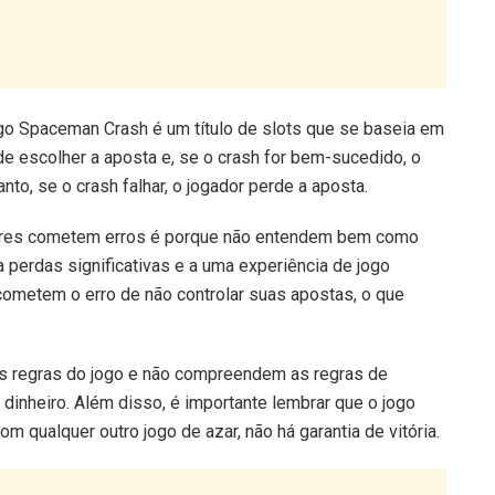
ogo Spaceman Crash é um título de slots que se baseia em
e escolher a aposta e, se o crash for bem-sucedido, o
nto, se o crash falhar, o jogador perde a aposta.
dores cometem erros é porque não entendem bem como
 perdas significativas e a uma experiência de jogo
ometem o erro de não controlar suas apostas, o que
s regras do jogo e não compreendem as regras de
 dinheiro. Além disso, é importante lembrar que o jogo
 qualquer outro jogo de azar, não há garantia de vitória.