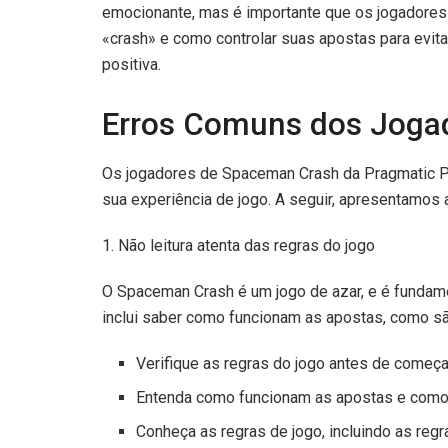
emocionante, mas é importante que os jogador
«crash» e como controlar suas apostas para evita
positiva.
Erros Comuns dos Joga
Os jogadores de Spaceman Crash da Pragmatic P
sua experiência de jogo. A seguir, apresentamos 
1. Não leitura atenta das regras do jogo
O Spaceman Crash é um jogo de azar, e é fundame
inclui saber como funcionam as apostas, como sã
Verifique as regras do jogo antes de começar
Entenda como funcionam as apostas e como 
Conheça as regras de jogo, incluindo as regr