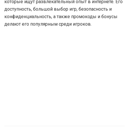
которые ищут развлекательный опыт в интернете. Его
доступность, большой выбор игр, безопасность и
конфиденциальность, а также промокоды и бонусы
делают его популярным среди игроков.