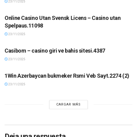
23/11/2025
BLOG
Online Casino Utan Svensk Licens – Casino utan
Spelpaus.11098
23/11/2025
BLOG
Casibom – casino giri ve bahis sitesi.4387
23/11/2025
BLOG
1Win Azerbaycan bukmeker Rsmi Veb Sayt.2274 (2)
23/11/2025
CARGAR MÁS
Deja una respuesta