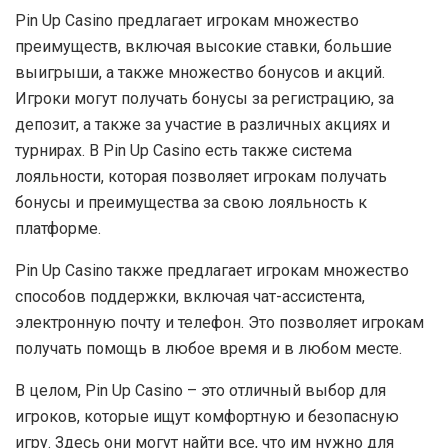
Pin Up Casino предлагает игрокам множество
преимуществ, включая высокие ставки, большие
выигрыши, а также множество бонусов и акций.
Игроки могут получать бонусы за регистрацию, за
депозит, а также за участие в различных акциях и
турнирах. В Pin Up Casino есть также система
лояльности, которая позволяет игрокам получать
бонусы и преимущества за свою лояльность к
платформе.
Pin Up Casino также предлагает игрокам множество
способов поддержки, включая чат-ассистента,
электронную почту и телефон. Это позволяет игрокам
получать помощь в любое время и в любом месте.
В целом, Pin Up Casino – это отличный выбор для
игроков, которые ищут комфортную и безопасную
игру. Здесь они могут найти все, что им нужно для