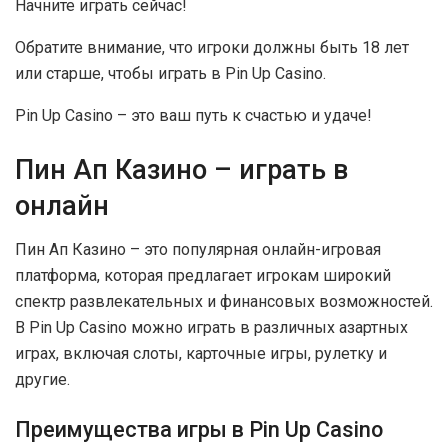
Начните играть сейчас!
Обратите внимание, что игроки должны быть 18 лет
или старше, чтобы играть в Pin Up Casino.
Pin Up Casino – это ваш путь к счастью и удаче!
Пин Ап Казино – играть в
онлайн
Пин Ап Казино – это популярная онлайн-игровая
платформа, которая предлагает игрокам широкий
спектр развлекательных и финансовых возможностей.
В Pin Up Casino можно играть в различных азартных
играх, включая слоты, карточные игры, рулетку и
другие.
Преимущества игры в Pin Up Casino