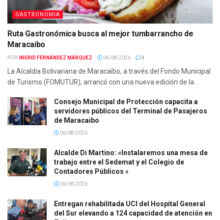
GASTRONOMIA
Ruta Gastronómica busca al mejor tumbarrancho de
Maracaibo
POR:
INGRID FERNÁNDEZ MÁRQUEZ
06/08/2026
0
La Alcaldía Bolivariana de Maracaibo, a través del Fondo Municipal
de Turismo (FOMUTUR), arrancó con una nueva edición de la...
Consejo Municipal de Protección capacita a
servidores públicos del Terminal de Pasajeros
de Maracaibo
06/08/2026
Alcalde Di Martino: «Instalaremos una mesa de
trabajo entre el Sedemat y el Colegio de
Contadores Públicos «
06/08/2026
Entregan rehabilitada UCI del Hospital General
del Sur elevando a 124 capacidad de atención en