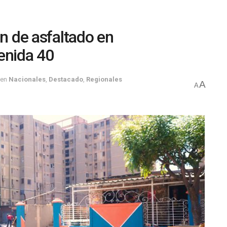
an de asfaltado en
enida 40
en
Nacionales
,
Destacado
,
Regionales
A
A