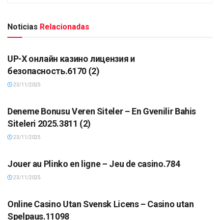
Noticias
Relacionadas
BLOG
UP-X онлайн казино лицензия и
безопасность.6170 (2)
23/11/2025
BLOG
Deneme Bonusu Veren Siteler – En Gvenilir Bahis
Siteleri 2025.3811 (2)
23/11/2025
BLOG
Jouer au Plinko en ligne – Jeu de casino.784
23/11/2025
BLOG
Online Casino Utan Svensk Licens – Casino utan
Spelpaus.11098