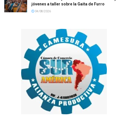
jóvenes a taller sobre la Gaita de Furro
04/08/2026