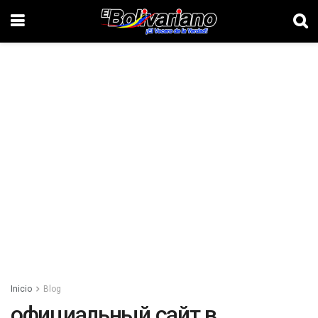
Inicio
Blog
официальный сайт в