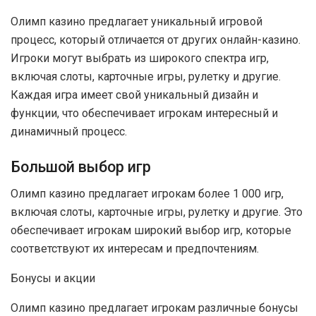
Олимп казино предлагает уникальный игровой
процесс, который отличается от других онлайн-казино.
Игроки могут выбрать из широкого спектра игр,
включая слоты, карточные игры, рулетку и другие.
Каждая игра имеет свой уникальный дизайн и
функции, что обеспечивает игрокам интересный и
динамичный процесс.
Большой выбор игр
Олимп казино предлагает игрокам более 1 000 игр,
включая слоты, карточные игры, рулетку и другие. Это
обеспечивает игрокам широкий выбор игр, которые
соответствуют их интересам и предпочтениям.
Бонусы и акции
Олимп казино предлагает игрокам различные бонусы