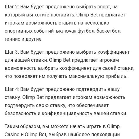
Шаг 2: Вам будет предложено выбрать спорт, на
который вы хотите поставить. Olimp Bet предлагает
игрокам возможность ставить на несколько
спортивных событий, включая футбол, баскетбол,
теннис и другие.
Шаг 3: Вам будет предложено выбрать коэффициент
для вашей ставки. Olimp Bet предлагает игрокам
возможность выбрать коэффициент для своей ставки,
что позволяет им получать максимальную прибыль.
Шаг 4: Вам будет предложено подтвердить вашу
ставку. Olimp Bet предлагает игрокам возможность
подтвердить свою ставку, что обеспечивает
безопасность и конфиденциальность вашей ставки.
Таким образом, вы можете начать играть в Olimp
Casino и Olimp Bet, выбрав наиболее подходящий