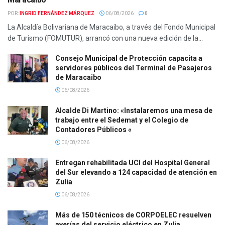
POR:
INGRID FERNÁNDEZ MÁRQUEZ
06/08/2026
0
La Alcaldía Bolivariana de Maracaibo, a través del Fondo Municipal
de Turismo (FOMUTUR), arrancó con una nueva edición de la...
Consejo Municipal de Protección capacita a
servidores públicos del Terminal de Pasajeros
de Maracaibo
06/08/2026
Alcalde Di Martino: «Instalaremos una mesa de
trabajo entre el Sedemat y el Colegio de
Contadores Públicos «
06/08/2026
Entregan rehabilitada UCI del Hospital General
del Sur elevando a 124 capacidad de atención en
Zulia
06/08/2026
Más de 150 técnicos de CORPOELEC resuelven
averías del servicio eléctrico en Zulia