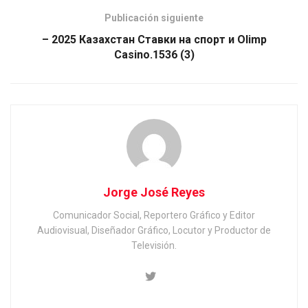
Publicación siguiente
– 2025 Казахстан Ставки на спорт и Olimp
Casino.1536 (3)
Jorge José Reyes
Comunicador Social, Reportero Gráfico y Editor
Audiovisual, Diseñador Gráfico, Locutor y Productor de
Televisión.