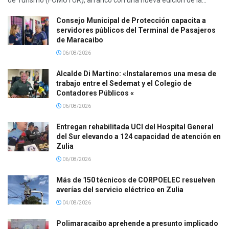
de Turismo (FOMUTUR), arrancó con una nueva edición de la...
Consejo Municipal de Protección capacita a
servidores públicos del Terminal de Pasajeros
de Maracaibo
06/08/2026
Alcalde Di Martino: «Instalaremos una mesa de
trabajo entre el Sedemat y el Colegio de
Contadores Públicos «
06/08/2026
Entregan rehabilitada UCI del Hospital General
del Sur elevando a 124 capacidad de atención en
Zulia
06/08/2026
Más de 150 técnicos de CORPOELEC resuelven
averías del servicio eléctrico en Zulia
04/08/2026
Polimaracaibo aprehende a presunto implicado