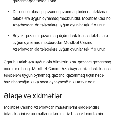
qazanmaqda faydalı olar.
Dördüncü olaraq, qazancı qazanmaq üçün dəstəklənən
tələbələrə uyğun oynamaq məcburudur. Mostbet Casino
Azərbaycan-da tələbələrə uyğun oyunlar təklif olunur.
Böyük qazancı qazanmaq üçün dəstəklənən tələbələrə
uyğun oynamaq məcburudur. Mostbet Casino
Azərbaycan-da tələbələrə uyğun oyunlar təklif olunur.
Əgər bu tələblərə uyğun ola bilmirsinizsə, qazancı qazanmaq
çox zor olacaq. Mostbet Casino Azərbaycan-da dəstəklənən
tələbələrə uyğun oynamaq, qazancı qazanmaq üçün necə
hazırlanacağınızı və necə oynayacağınızı təsvir edir.
Əlaqə və xidmətlər
Mostbet Casino Azərbaycan müştərilərini əlaqələndirə
biləcəklərini və xidmətlərini təmin edə biləcəklərini təmin