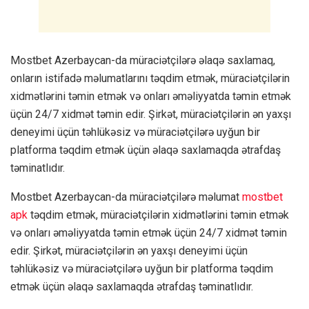
Mostbet Azerbaycan-da müraciətçilərə əlaqə saxlamaq,
onların istifadə məlumatlarını təqdim etmək, müraciətçilərin
xidmətlərini təmin etmək və onları əməliyyatda təmin etmək
üçün 24/7 xidmət təmin edir. Şirkət, müraciətçilərin ən yaxşı
deneyimi üçün təhlükəsiz və müraciətçilərə uyğun bir
platforma təqdim etmək üçün əlaqə saxlamaqda ətrafdaş
təminatlıdır.
Mostbet Azerbaycan-da müraciətçilərə məlumat
mostbet
apk
təqdim etmək, müraciətçilərin xidmətlərini təmin etmək
və onları əməliyyatda təmin etmək üçün 24/7 xidmət təmin
edir. Şirkət, müraciətçilərin ən yaxşı deneyimi üçün
təhlükəsiz və müraciətçilərə uyğun bir platforma təqdim
etmək üçün əlaqə saxlamaqda ətrafdaş təminatlıdır.