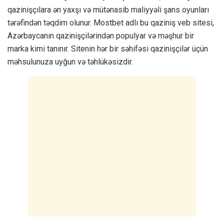
qazinişçılara ən yaxşı və mütənasib maliyyəli şans oyunları
tərəfindən təqdim olunur. Mostbet adlı bu qaziniş veb sitesi,
Azərbaycanın qazinişçilərindən populyar və məşhur bir
marka kimi tanınır. Sitenin hər bir səhifəsi qazinişçilər üçün
məhsulunuza uyğun və təhlükəsizdir.