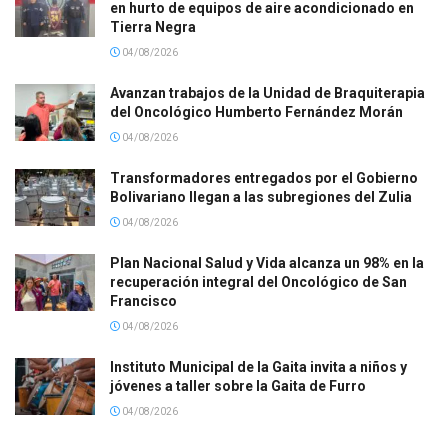
en hurto de equipos de aire acondicionado en
Tierra Negra
04/08/2026
Avanzan trabajos de la Unidad de Braquiterapia
del Oncológico Humberto Fernández Morán
04/08/2026
Transformadores entregados por el Gobierno
Bolivariano llegan a las subregiones del Zulia
04/08/2026
Plan Nacional Salud y Vida alcanza un 98% en la
recuperación integral del Oncológico de San
Francisco
04/08/2026
Instituto Municipal de la Gaita invita a niños y
jóvenes a taller sobre la Gaita de Furro
04/08/2026