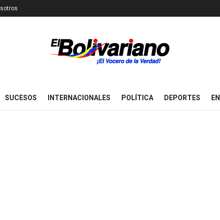
sotros
SUCESOS
INTERNACIONALES
POLÍTICA
DEPORTES
EN