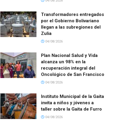
04/08/2026
Transformadores entregados
por el Gobierno Bolivariano
llegan a las subregiones del
Zulia
04/08/2026
Plan Nacional Salud y Vida
alcanza un 98% en la
recuperación integral del
Oncológico de San Francisco
04/08/2026
Instituto Municipal de la Gaita
invita a niños y jóvenes a
taller sobre la Gaita de Furro
04/08/2026