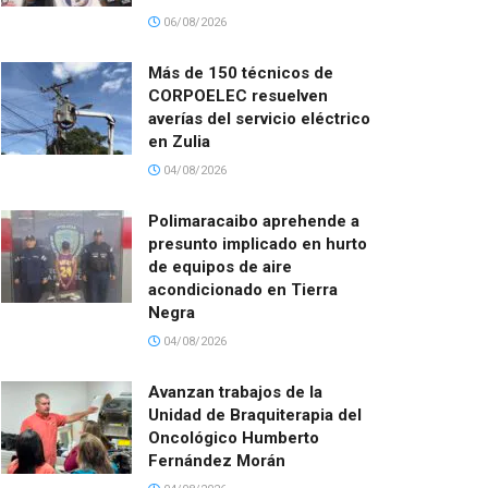
06/08/2026
Más de 150 técnicos de
CORPOELEC resuelven
averías del servicio eléctrico
en Zulia
04/08/2026
Polimaracaibo aprehende a
presunto implicado en hurto
de equipos de aire
acondicionado en Tierra
Negra
04/08/2026
Avanzan trabajos de la
Unidad de Braquiterapia del
Oncológico Humberto
Fernández Morán