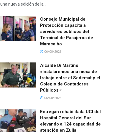
una nueva edición de la...
Consejo Municipal de
Protección capacita a
servidores públicos del
Terminal de Pasajeros de
Maracaibo
06/08/2026
Alcalde Di Martino:
«Instalaremos una mesa de
trabajo entre el Sedemat y el
Colegio de Contadores
Públicos «
06/08/2026
Entregan rehabilitada UCI del
Hospital General del Sur
elevando a 124 capacidad de
atención en Zulia