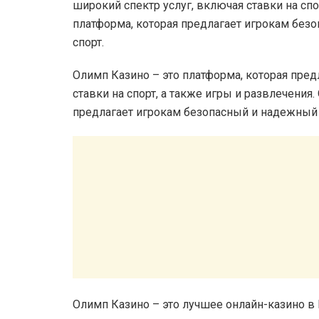
широкий спектр услуг, включая ставки на спо
платформа, которая предлагает игрокам безо
спорт.
Олимп Казино – это платформа, которая пред
ставки на спорт, а также игры и развлечения
предлагает игрокам безопасный и надежный с
Олимп Казино – это лучшее онлайн-казино в 