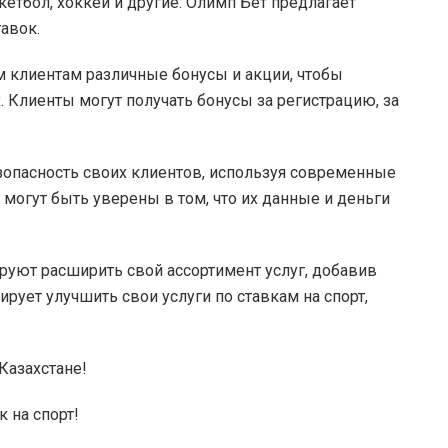
кетбол, хоккей и другие. Олимп Бет предлагает
авок.
 клиентам различные бонусы и акции, чтобы
 Клиенты могут получать бонусы за регистрацию, за
опасность своих клиентов, используя современные
 могут быть уверены в том, что их данные и деньги
руют расширить свой ассортимент услуг, добавив
рует улучшить свои услуги по ставкам на спорт,
Казахстане!
 на спорт!