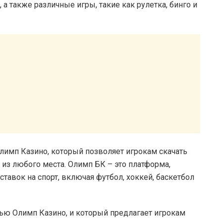
 а также различные игры, такие как рулетка, бинго и
лимп Казино, который позволяет игрокам скачать
 из любого места. Олимп БК – это платформа,
тавок на спорт, включая футбол, хоккей, баскетбол
тью Олимп Казино, и который предлагает игрокам