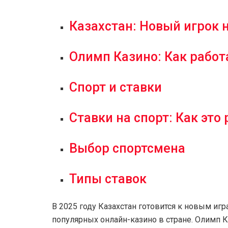
Казахстан: Новый игрок 
Олимп Казино: Как работ
Спорт и ставки
Ставки на спорт: Как это 
Выбор спортсмена
Типы ставок
В 2025 году Казахстан готовится к новым игр
популярных онлайн-казино в стране. Олимп К