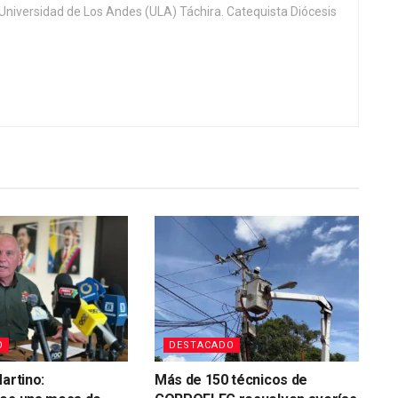
. Universidad de Los Andes (ULA) Táchira. Catequista Diócesis
O
DESTACADO
artino:
Más de 150 técnicos de