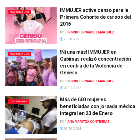
IMMUJER activa censo para la
NACIONALES
Primera Cohorte de cursos del
2016
POR:
INGRID FERNÁNDEZ MÁRQUEZ
25/01/2026
!Ni una más! IMMUJER en
NACIONALES
Cabimas realizó concentración
en contra de la Violencia de
Género
POR:
INGRID FERNÁNDEZ MÁRQUEZ
02/12/2025
Más de 600 mujeres
DESTACADO
beneficiadas con jornada médica
integral en 23 de Enero
POR:
ANA MARITZA CONTRERAS
07/07/2024