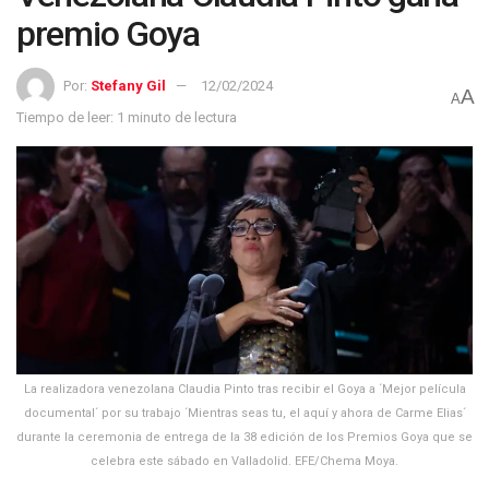
premio Goya
Por:
Stefany Gil
12/02/2024
A
A
Tiempo de leer: 1 minuto de lectura
La realizadora venezolana Claudia Pinto tras recibir el Goya a ´Mejor película
documental´ por su trabajo ´Mientras seas tu, el aquí y ahora de Carme Elias´
durante la ceremonia de entrega de la 38 edición de los Premios Goya que se
celebra este sábado en Valladolid. EFE/Chema Moya.